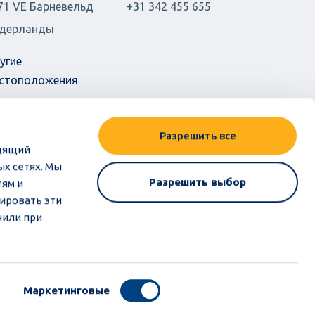
71 VE Барневельд
+31 342 455 655
дерланды
угие
стоположения
Разрешить все
одящий
ых сетях. Мы
Разрешить выбор
тям и
ировать эти
чили при
Маркетинговые
Эти тексты (частично) переведены с помощью ИИ.