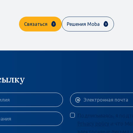
Связаться
Решения Moba
сылку
Подписываясь, я подт
Privacy policy
и что Mo
электронные письма с