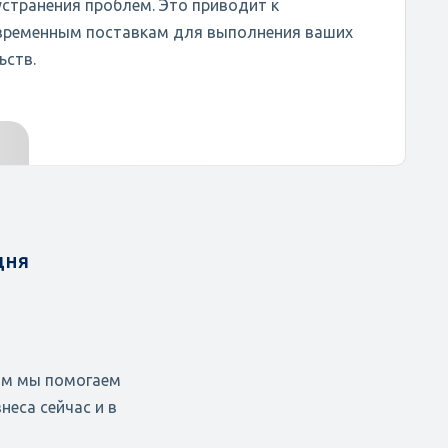
устранения проблем. Это приводит к
временным поставкам для выполнения ваших
ьств.
дня
ям мы помогаем
еса сейчас и в