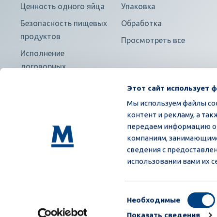
Ценность одного яйца
Упаковка
Безопасность пищевых
Обработка
продуктов
Просмотреть все
Исполнение
договорных
обязательств
Этот сайт использует 
Мы используем файлы coo
контент и рекламу, а та
передаем информацию о в
компаниям, занимающимс
сведения с предоставлен
Общие условия покупки
Privacy policy
использовании вами их с
Выбор
Необходимые
согласия
Показать сведения