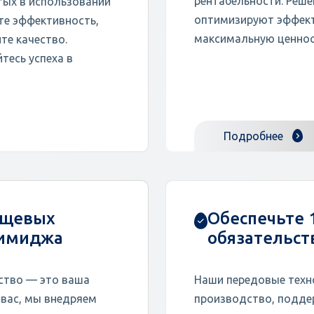
рентабельности. Реш
ых в использовании
оптимизируют эффект
те эффективность,
максимальную ценнос
те качество.
тесь успеха в
Подробнее
ищевых
Обеспечьте
 имиджа
обязательст
ство — это ваша
Наши передовые техн
 вас, мы внедряем
производство, подд