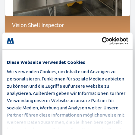
Vision Shell Inspector
Moba hat eine neue Methode zur Erkennung von
Rissen in der Eierschale und ein visionsbasiertes
Wiegesystem entwickelt. Durch die Kombination
Diese Webseite verwendet Cookies
der Möglichkeiten der neuesten Technologie in
Wir verwenden Cookies, um Inhalte und Anzeigen zu
visuellen Systemen mit künstlicher Intelligenz („KI“)
personalisieren, Funktionen für soziale Medien anbieten
hat Moba einen neuen Standard in der Riss- und
zu können und die Zugriffe auf unsere Website zu
Wiegeerkennung gesetzt.
analysieren. Außerdem geben wir Informationen zu Ihrer
Verwendung unserer Website an unsere Partner für
soziale Medien, Werbung und Analysen weiter. Unsere
Mehr erfahren
Partner führen diese Informationen möglicherweise mit
weiteren Daten zusammen, die Sie ihnen bereitgestellt
haben oder die sie im Rahmen Ihrer Nutzung der Dienste