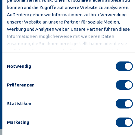
personalisieren, Funktionen für soziale Medien anbieten zu
können und die Zugriffe auf unsere Website zu analysieren.
Außerdem geben wir Informationen zu Ihrer Verwendung
unserer Website an unsere Partner für soziale Medien,
Werbung und Analysen weiter. Unsere Partner führen diese
Informationen möglicherweise mit weiteren Daten
zusammen, die Sie ihnen bereitgestellt haben oder die sie
im Rahmen Ihrer Nutzung der Dienste gesammelt haben.
Einwilligungsauswahl
Mit dem Abonnement bestätige ich, dass ich die
Notwendig
Privacy Policy
gelesen habe und dass Moba mir E-
Mails mit Neuigkeiten und Angeboten senden
darf.
Präferenzen
Anmelden
Statistiken
Marketing