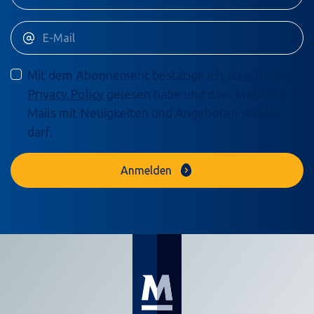
Mit dem Abonnement bestätige ich, dass ich die
Privacy Policy
gelesen habe und dass Moba mir E-
Mails mit Neuigkeiten und Angeboten senden
darf.
Anmelden