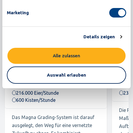
Marketing
Details zeigen
Alle zulassen
Auswahl erlauben
Magna
Proxi
216.000 Eier/Stunde
235.
600 Kisten/Stunde
Die Pr
Das Magna Grading-System ist darauf
Maßstä
ausgelegt, den Weg für eine vernetzte
Aufba