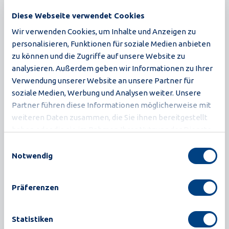
Diese Webseite verwendet Cookies
Wir verwenden Cookies, um Inhalte und Anzeigen zu
personalisieren, Funktionen für soziale Medien anbieten
zu können und die Zugriffe auf unsere Website zu
analysieren. Außerdem geben wir Informationen zu Ihrer
Verwendung unserer Website an unsere Partner für
Entdecken Sie unsere Handling für Verpackung,
soziale Medien, Werbung und Analysen weiter. Unsere
Verarbeitung, Geschäftsabläufe und Handling
Partner führen diese Informationen möglicherweise mit
weiteren Daten zusammen, die Sie ihnen bereitgestellt
Suchen Sie ein anderes Produkt
haben oder die sie im Rahmen Ihrer Nutzung der Dienste
oder eine andere Lösung?
gesammelt haben.
Einwilligungsauswahl
Notwendig
Präferenzen
Statistiken