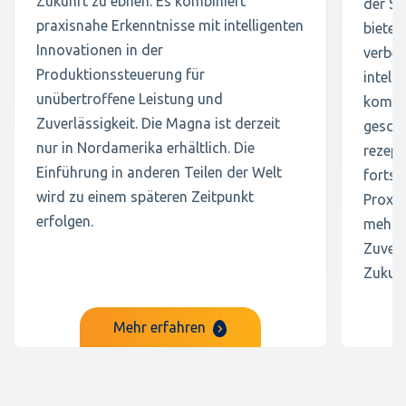
Zukunft zu ebnen. Es kombiniert
der S
praxisnahe Erkenntnisse mit intelligenten
bietet
Innovationen in der
verbes
Produktionssteuerung für
intelli
unübertroffene Leistung und
kompak
Zuverlässigkeit. Die Magna ist derzeit
geschl
nur in Nordamerika erhältlich. Die
rezept
Einführung in anderen Teilen der Welt
fortsc
wird zu einem späteren Zeitpunkt
Proxim
erfolgen.
mehr f
Zuverl
Zukunf
Mehr erfahren