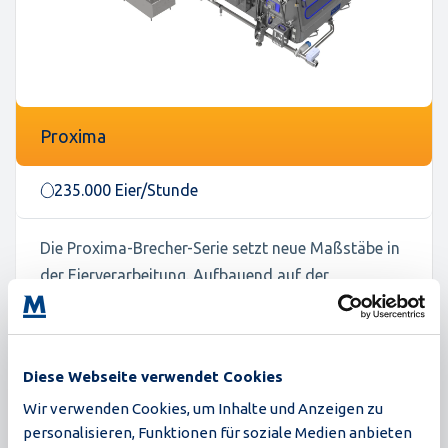
Proxima
235.000 Eier/Stunde
Die Proxima-Brecher-Serie setzt neue Maßstäbe in
der Eierverarbeitung. Aufbauend auf der
bewährten Grundlage der Synchro-
Eieraufschlagmaschinen bietet Proxima eine
höhere Ausbeute, verbesserte Hygiene und einen
Diese Webseite verwendet Cookies
intelligenteren Betrieb, alles in einem kompakten
Wir verwenden Cookies, um Inhalte und Anzeigen zu
Design. Mit Innovationen wie geschlossenen CIP-
personalisieren, Funktionen für soziale Medien anbieten
Kreisläufen, rezeptbasiertem Betrieb und