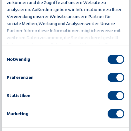
zu können und die Zugriffe auf unsere Website zu
fortschrittlicher Detektion wurde Proxima für
analysieren. Außerdem geben wir Informationen zu Ihrer
Verarbeiter entwickelt, die mehr fordern: mehr
Verwendung unserer Website an unsere Partner für
Effizienz, mehr Zuverlässigkeit und mehr
soziale Medien, Werbung und Analysen weiter. Unsere
Zukunftssicherheit.
Partner führen diese Informationen möglicherweise mit
weiteren Daten zusammen, die Sie ihnen bereitgestellt
haben oder die sie im Rahmen Ihrer Nutzung der Dienste
Mehr erfahren
gesammelt haben.
Einwilligungsauswahl
Notwendig
Präferenzen
Statistiken
Marketing