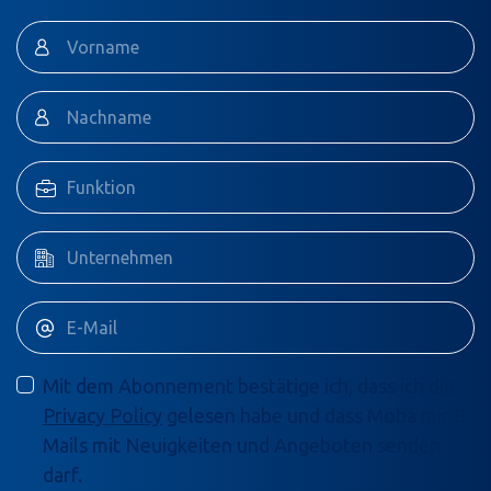
Mit dem Abonnement bestätige ich, dass ich die
Privacy Policy
gelesen habe und dass Moba mir E-
Mails mit Neuigkeiten und Angeboten senden
darf.