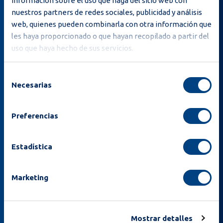
información sobre el uso que haga del sitio web con
nuestros partners de redes sociales, publicidad y análisis
web, quienes pueden combinarla con otra información que
les haya proporcionado o que hayan recopilado a partir del
uso que haya hecho de sus servicios.
Selección
Necesarias
de
consentimiento
Preferencias
Al suscribirme, reconozco haber leído la
Privacy
policy
y que Moba puede enviarme correos
Estadística
electrónicos sobre noticias y ofertas.
Marketing
Suscribirse
Mostrar detalles