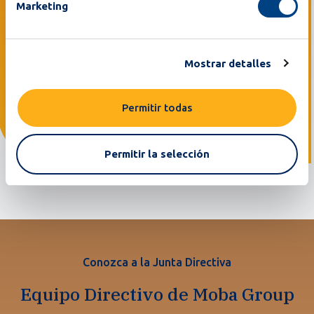
Huevos a Nivel Mundial
Marketing
Cada día pasan por los sistemas de Moba más de mil
millones de huevos, lo que representa el 70 % de todos
Mostrar detalles
los huevos producidos en el mundo, lo que le confiere un
impacto global. Y, como regalo de la naturaleza, cada
Permitir todas
huevo merece un manejo seguro y cuidadoso.
Permitir la selección
Conozca a la Junta Directiva
Equipo Directivo de Moba Group