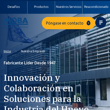
Desafíos
Productos
Nuestros Servicios
Reacondicionado
Póngase en contacto
Inicio
Nuestra Empresa
Fabricante Líder Desde 1947
Innovación y
Colaboración en
Soluciones para la
Industria del Huevo