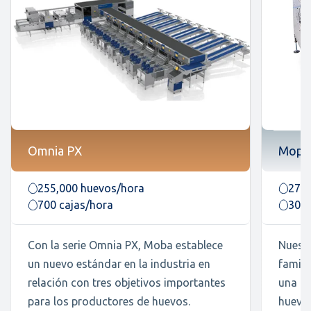
Omnia PX
Mopa
255,000 huevos/hora
27,0
700 cajas/hora
30 c
Con la serie Omnia PX, Moba establece
Nuestr
un nuevo estándar en la industria en
famili
relación con tres objetivos importantes
una ma
para los productores de huevos.
huevos