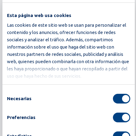
Esta página web usa cookies
04-12-2020
Las cookies de este sitio web se usan para personalizar el
Moba EggXtreme salvaguarda la calidad y
contenido y los anuncios, ofrecer funciones de redes
frescura del producto de huevo
sociales y analizar el tráfico. Además, compartimos
información sobre el uso que haga del sitio web con
Descargar
nuestros partners de redes sociales, publicidad y análisis
web, quienes pueden combinarla con otra información que
les haya proporcionado o que hayan recopilado a partir del
uso que haya hecho de sus servicios.
01-09-2020
Omnia XF2 se centra en la higiene
Selección
Necesarias
de
Descargar
consentimiento
Preferencias
07-05-2020