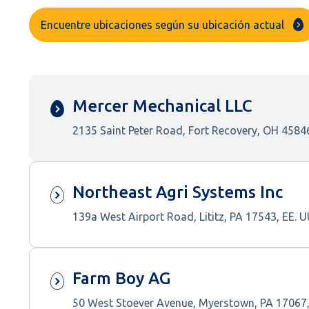
Encuentre ubicaciones según su ubicación actual
Mercer Mechanical LLC
2135 Saint Peter Road, Fort Recovery, OH 45846
Northeast Agri Systems Inc
139a West Airport Road, Lititz, PA 17543, EE. U
Farm Boy AG
50 West Stoever Avenue, Myerstown, PA 17067,