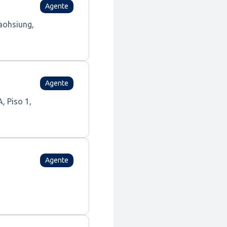
Agente
Kaohsiung,
Agente
A, Piso 1,
Agente