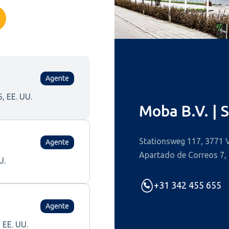
Agente
, EE. UU.
Moba B.V. | 
Stationsweg 117, 3771 V
Agente
Apartado de Correos 7,
U.
+31 342 455 655
Agente
 EE. UU.