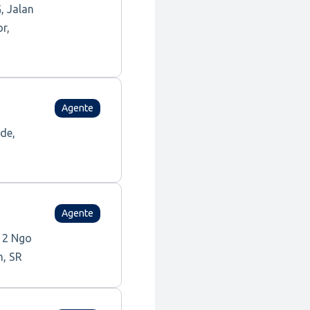
, Jalan
r,
Agente
de,
Agente
, 2 Ngo
h, SR