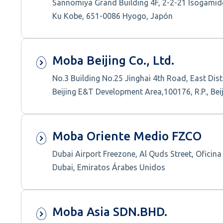
Sannomiya Grand Building 4F, 2-2-21 Isogamid
Ku Kobe, 651-0086 Hyogo, Japón
Moba Beijing Co., Ltd.
No.3 Building No.25 Jinghai 4th Road, East Dist
Beijing E&T Development Area,100176, R.P., Bei
Moba Oriente Medio FZCO
Dubai Airport Freezone, Al Quds Street, Oficin
Dubai, Emiratos Árabes Unidos
Moba Asia SDN.BHD.