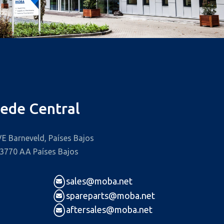
Sede Central
E Barneveld, Países Bajos
 3770 AA Países Bajos
sales@moba.net
spareparts@moba.net
aftersales@moba.net