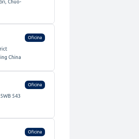
ōri, Chuo-
Oficina
rict
jing China
Oficina
a 5WB 543
Oficina