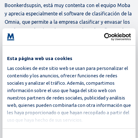
Boonkerdsupsin, está muy contenta con el equipo Moba
y aprecia especialmente el software de clasificación de la
Omnia, que permite a la empresa clasificar y envasar los
productos seleccionados que requieren los clientes de
forma más eficiente y eficaz.
Esta página web usa cookies
Las cookies de este sitio web se usan para personalizar el
contenido y los anuncios, ofrecer funciones de redes
sociales y analizar el tráfico. Además, compartimos
Historias de clientes relacionadas
información sobre el uso que haga del sitio web con
Volver a todas las historias de clientes
nuestros partners de redes sociales, publicidad y análisis
web, quienes pueden combinarla con otra información que
les haya proporcionado o que hayan recopilado a partir del
uso que haya hecho de sus servicios.
Selección