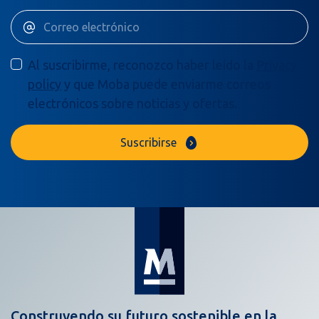
Al suscribirme, reconozco haber leído la
Privacy
policy
y que Moba puede enviarme correos
electrónicos sobre noticias y ofertas.
Suscribirse
Construyendo su futuro sostenible en la