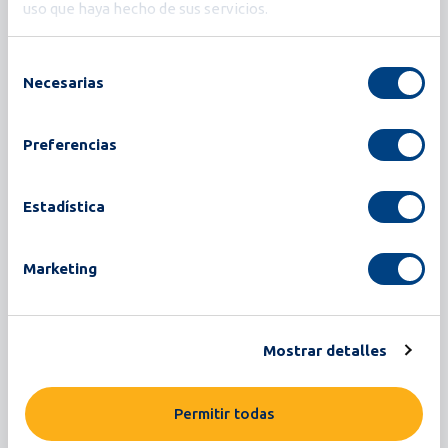
uso que haya hecho de sus servicios.
nuevo estándar en el procesamiento de huevos.
Construida sobre la base fiable de las máquinas
Selección
rompedoras de huevos Synchro, Proxima ofrece
Necesarias
de
un mayor rendimiento, una higiene superior y una
consentimiento
operación más inteligente, todo en un diseño
Preferencias
compacto. Con innovaciones como el CIP de
circuito cerrado, la operación basada en recetas y
Estadística
la detección avanzada, Proxima está diseñada
para procesadores que exigen más: más eficiencia,
más fiabilidad y una mayor preparación para el
Marketing
futuro.
Mostrar detalles
Leer más
Permitir todas