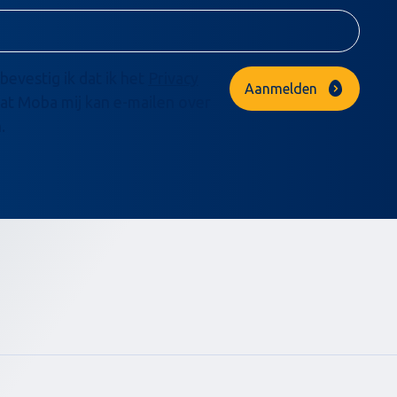
bevestig ik dat ik het
Privacy
Aanmelden
at Moba mij kan e-mailen over
.