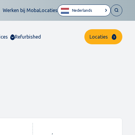
Werken bij Moba
Locaties
Nederlands
ices
Refurbished
Locaties
,