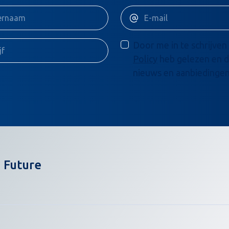
Door me in te schrijven 
Policy
heb gelezen en d
nieuws en aanbiedingen
 Future