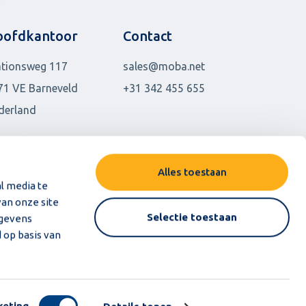
oofdkantoor
Contact
ationsweg 117
sales@moba.net
71 VE Barneveld
+31 342 455 655
derland
rige locaties
Alles toestaan
l media te
an onze site
Selectie toestaan
egevens
 op basis van
uden
keting
Deze teksten zijn (gedeeltelijk) vertaald met AI.