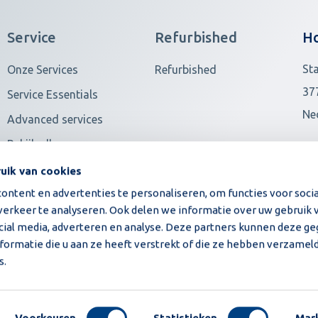
Service
Refurbished
H
St
Onze Services
Refurbished
37
Service Essentials
Ne
Advanced services
Bekijk alles
Ove
uik van cookies
ntent en advertenties te personaliseren, om functies voor socia
erkeer te analyseren. Ook delen we informatie over uw gebruik v
cial media, adverteren en analyse. Deze partners kunnen deze g
ormatie die u aan ze heeft verstrekt of die ze hebben verzameld
s.
©2026 Moba | Alle rechten voorbeho
Voorkeuren
Statistieken
Mar