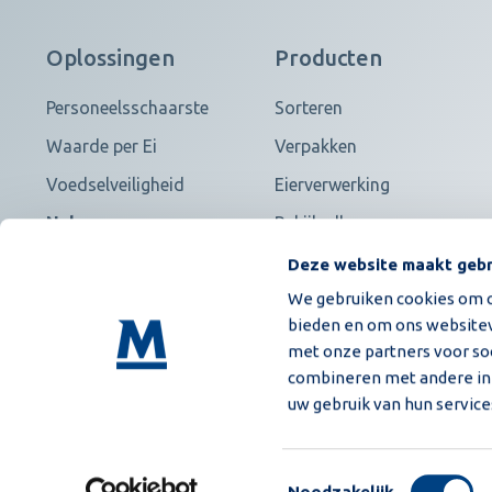
Oplossingen
Producten
Personeelsschaarste
Sorteren
Waarde per Ei
Verpakken
Voedselveiligheid
Eierverwerking
Nakomen van
Bekijk alles
contracten
Deze website maakt gebr
We gebruiken cookies om co
bieden en om ons websitev
met onze partners voor so
combineren met andere inf
uw gebruik van hun service
Algemene inkoopvoorwaarden
Privacy policy
Toestemmingsselectie
Noodzakelijk