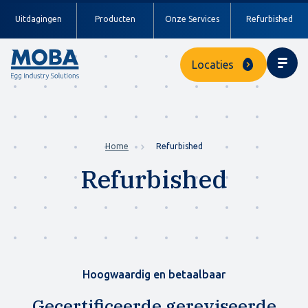
Uitdagingen
Producten
Onze Services
Refurbished
Locaties
Home
Refurbished
Refurbished
Hoogwaardig en betaalbaar
Gecertificeerde gereviseerde