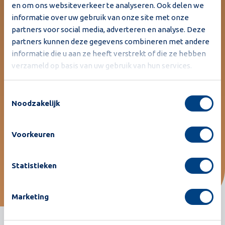
en om ons websiteverkeer te analyseren. Ook delen we
Onze gecertificeerde revisie levert machines op die zo
informatie over uw gebruik van onze site met onze
goed als nieuw zijn, met optimale prestaties en minder
partners voor social media, adverteren en analyse. Deze
afval. Kies voor duurzame sorteer- en
partners kunnen deze gegevens combineren met andere
verpakkingsoplossingen met vertrouwde Moba-kwaliteit,
informatie die u aan ze heeft verstrekt of die ze hebben
originele onderdelen en de nieuwste software. Een slimme
verzameld op basis van uw gebruik van hun services.
keuze voor winstgevendheid en het milieu!
Toestemmingsselectie
Noodzakelijk
Voorkeuren
Statistieken
Marketing