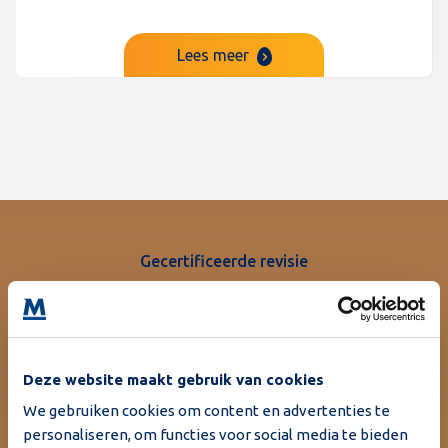
Lees meer
Gecertificeerde revisie
Kwaliteit waarop u kunt
vertrouwen
Deze website maakt gebruik van cookies
Bij Moba kijken we verder dan gebruikte machines. Ons
deskundige revisieteam brengt elke machine terug naar
We gebruiken cookies om content en advertenties te
personaliseren, om functies voor social media te bieden
de hoogste standaarden voor betrouwbare kwaliteit.