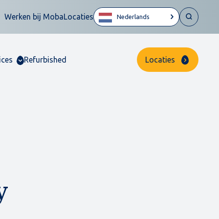
Werken bij Moba
Locaties
Nederlands
ices
Refurbished
Locaties
y