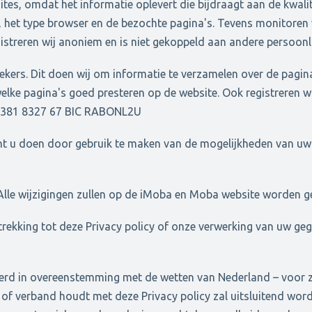
es, omdat het informatie oplevert die bijdraagt aan de kwalite
n, het type browser en de bezochte pagina's. Tevens monitoren
gistreren wij anoniem en is niet gekoppeld aan andere persoonl
kers. Dit doen wij om informatie te verzamelen over de pagina
ke pagina's goed presteren op de website. Ook registreren wij
0381 8327 67 BIC RABONL2U
kunt u doen door gebruik te maken van de mogelijkheden van u
n. Alle wijzigingen zullen op de iMoba en Moba website worden 
trekking tot deze Privacy policy of onze verwerking van uw g
teerd in overeenstemming met de wetten van Nederland – voor 
uit of verband houdt met deze Privacy policy zal uitsluitend 