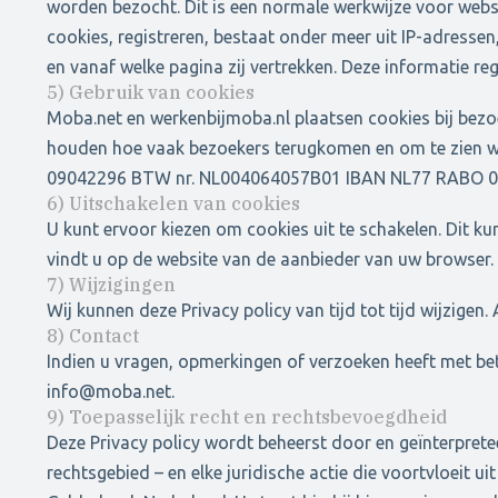
worden bezocht. Dit is een normale werkwijze voor websit
cookies, registreren, bestaat onder meer uit IP-adresse
en vanaf welke pagina zij vertrekken. Deze informatie re
5) Gebruik van cookies
Moba.net en werkenbijmoba.nl plaatsen cookies bij bezoe
houden hoe vaak bezoekers terugkomen en om te zien wel
09042296 BTW nr. NL004064057B01 IBAN NL77 RABO 
6) Uitschakelen van cookies
U kunt ervoor kiezen om cookies uit te schakelen. Dit 
vindt u op de website van de aanbieder van uw browser.
7) Wijzigingen
Wij kunnen deze Privacy policy van tijd tot tijd wijzige
8) Contact
Indien u vragen, opmerkingen of verzoeken heeft met be
info@moba.net.
9) Toepasselijk recht en rechtsbevoegdheid
Deze Privacy policy wordt beheerst door en geïnterpre
rechtsgebied – en elke juridische actie die voortvloeit 