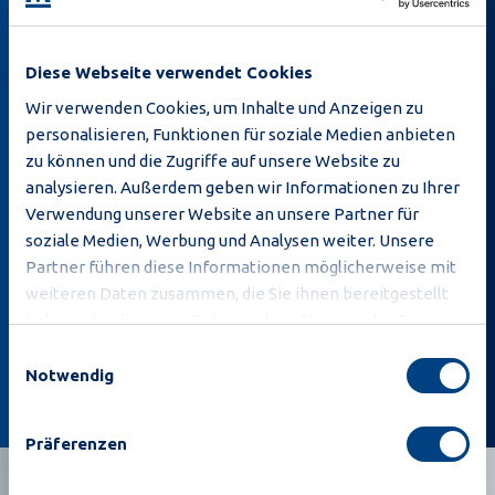
Diese Webseite verwendet Cookies
Wir verwenden Cookies, um Inhalte und Anzeigen zu
personalisieren, Funktionen für soziale Medien anbieten
zu können und die Zugriffe auf unsere Website zu
analysieren. Außerdem geben wir Informationen zu Ihrer
Mit dem Abonnement bestätige ich, dass ich die
Verwendung unserer Website an unsere Partner für
Privacy Policy
gelesen habe und dass Moba mir E-
soziale Medien, Werbung und Analysen weiter. Unsere
Mails mit Neuigkeiten und Angeboten senden
Partner führen diese Informationen möglicherweise mit
darf.
weiteren Daten zusammen, die Sie ihnen bereitgestellt
haben oder die sie im Rahmen Ihrer Nutzung der Dienste
gesammelt haben.
Anmelden
Einwilligungsauswahl
Notwendig
Präferenzen