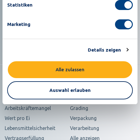
Statistiken
Marketing
Lassen Sie uns gemeinsam “Ihre nachhaltige
Zukunft” in der Eierindustrie gestalten
Details zeigen
Alle zulassen
Auswahl erlauben
Lösungen
Produkte
Arbeitskräftemangel
Grading
Wert pro Ei
Verpackung
Lebensmittelsicherheit
Verarbeitung
Vertragserfüllung
Alle anzeigen