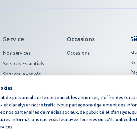
Service
Occasions
Si
St
Nos services
Occasions
37
Services Essentiels
Pa
Services Avancés
Voir tout
Au
ookies.
t de personnaliser le contenu et les annonces, d'offrir des fonct
ux et d'analyser notre trafic. Nous partageons également des info
avec nos partenaires de médias sociaux, de publicité et d'analyse, q
utres informations que vous leur avez fournies ou qu'ils ont collec
rvices.
©2026 Moba | Tous droits réservés