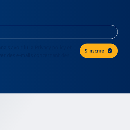
nais avoir lu la
Privacy policy
et
S'inscrire
r des e-mails concernant des