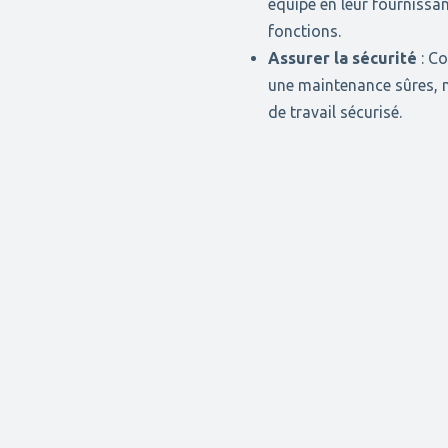
équipe en leur fournissan
fonctions.
Assurer la sécurité
: Co
une maintenance sûres, m
de travail sécurisé.
Quelles formations vous proposons-nous ?
ez votre type de machine et un