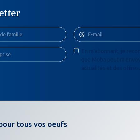
etter
En m'abonnant, je recon
que Moba peut m'envoye
actualités et des offres.
pour tous vos oeufs