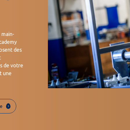
e main-
Academy
posent des
t
ts de votre
t une
re