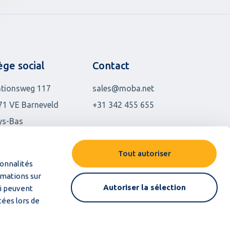
ège social
Contact
ationsweg 117
sales@moba.net
71 VE Barneveld
+31 342 455 655
ys-Bas
tres implantations
Tout autoriser
ionnalités
rmations sur
Autoriser la sélection
ui peuvent
tées lors de