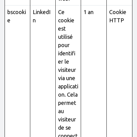
bscooki
LinkedI
Ce
1 an
Cookie
e
n
cookie
HTTP
est
utilisé
pour
identifi
er le
visiteur
via une
applicati
on. Cela
permet
au
visiteur
de se
connect