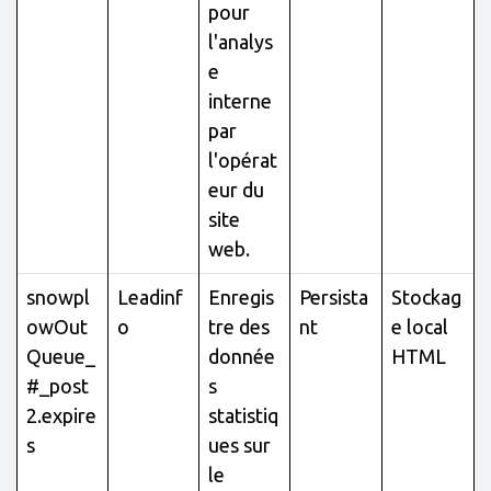
pour
l'analys
e
interne
par
l'opérat
eur du
site
web.
snowpl
Leadinf
Enregis
Persista
Stockag
owOut
o
tre des
nt
e local
Queue_
donnée
HTML
#_post
s
2.expire
statistiq
s
ues sur
le