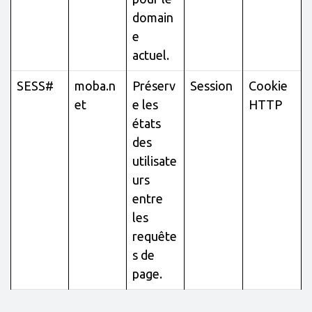
domain
e
actuel.
SESS#
moba.n
Préserv
Session
Cookie
et
e les
HTTP
états
des
utilisate
urs
entre
les
requête
s de
page.