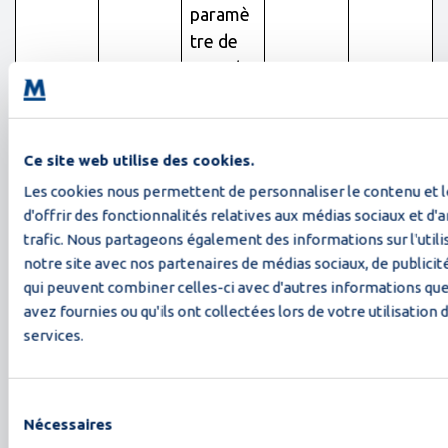
paramè
tre de
pays du
visiteur
– Cela
permet
Ce site web utilise des cookies.
au site
Les cookies nous permettent de personnaliser le contenu et 
web
d'offrir des fonctionnalités relatives aux médias sociaux et d'
d'affich
trafic. Nous partageons également des informations sur l'utili
er le
notre site avec nos partenaires de médias sociaux, de publicité
contenu
qui peuvent combiner celles-ci avec d'autres informations que
le plus
avez fournies ou qu'ils ont collectées lors de votre utilisation 
services.
pertine
nt pour
cette
Sélection
région
Nécessaires
du
et cette