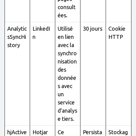
consult
ées.
Analytic
LinkedI
Utilisé
30 jours
Cookie
sSyncHi
n
en lien
HTTP
story
avec la
synchro
nisation
des
donnée
s avec
un
service
d'analys
e tiers.
hjActive
Hotjar
Ce
Persista
Stockag