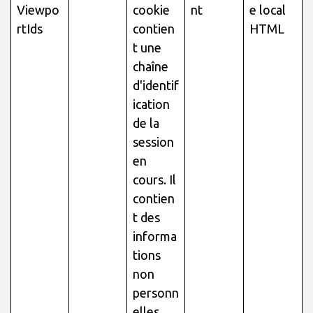
Viewpo
cookie
nt
e local
rtIds
contien
HTML
t une
chaîne
d'identif
ication
de la
session
en
cours. Il
contien
t des
informa
tions
non
personn
elles