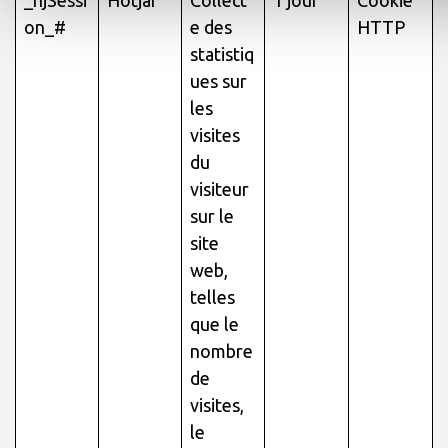
_hjSessi
Hotjar
Collect
1 jour
Cookie
on_#
e des
HTTP
statistiq
ues sur
les
visites
du
visiteur
sur le
site
web,
telles
que le
nombre
de
visites,
le