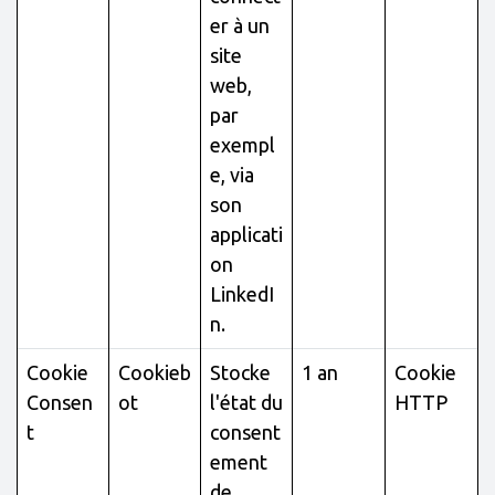
er à un
site
web,
par
exempl
e, via
son
applicati
on
LinkedI
n.
Cookie
Cookieb
Stocke
1 an
Cookie
Consen
ot
l'état du
HTTP
t
consent
ement
de