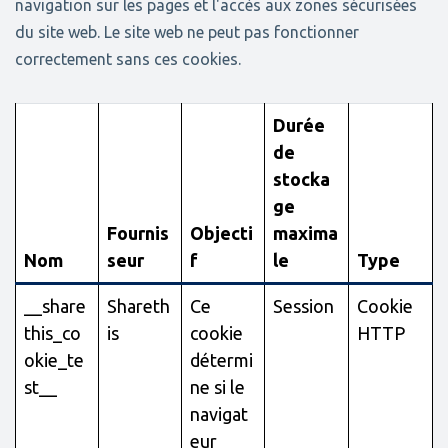
navigation sur les pages et l'accès aux zones sécurisées
du site web. Le site web ne peut pas fonctionner
correctement sans ces cookies.
Durée
de
stocka
ge
Fournis
Objecti
maxima
Nom
seur
f
le
Type
__share
Shareth
Ce
Session
Cookie
this_co
is
cookie
HTTP
okie_te
détermi
st__
ne si le
navigat
eur