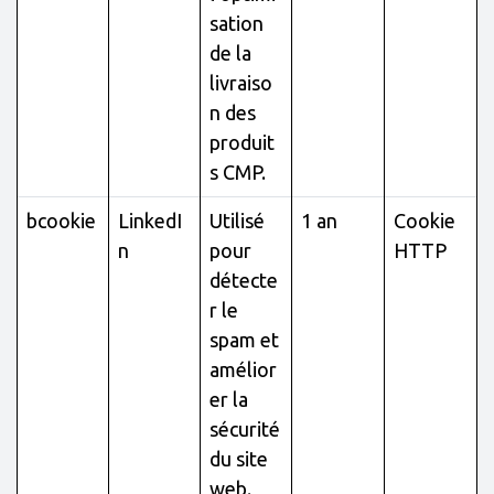
sation
de la
livraiso
n des
produit
s CMP.
bcookie
LinkedI
Utilisé
1 an
Cookie
n
pour
HTTP
détecte
r le
spam et
amélior
er la
sécurité
du site
web.