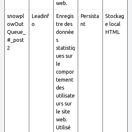
web.
snowpl
Leadinf
Enregis
Persista
Stockag
owOut
o
tre des
nt
e local
Queue_
donnée
HTML
#_post
s
2
statistiq
ues sur
le
compor
tement
des
utilisate
urs sur
le site
web.
Utilisé