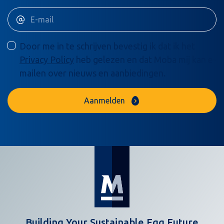
Door me in te schrijven bevestig ik dat ik het
Privacy Policy
heb gelezen en dat Moba mij kan e-
mailen over nieuws en aanbiedingen.
Aanmelden
Building Your Sustainable Egg Future