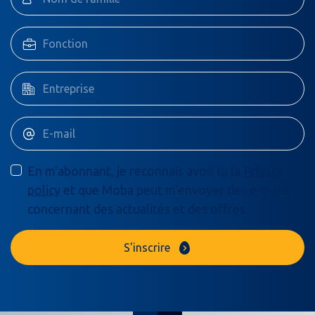
En m'abonnant, je reconnais avoir lu la
Privacy
policy
et que Moba peut m'envoyer des e-mails
concernant des actualités et des offres.
S'inscrire