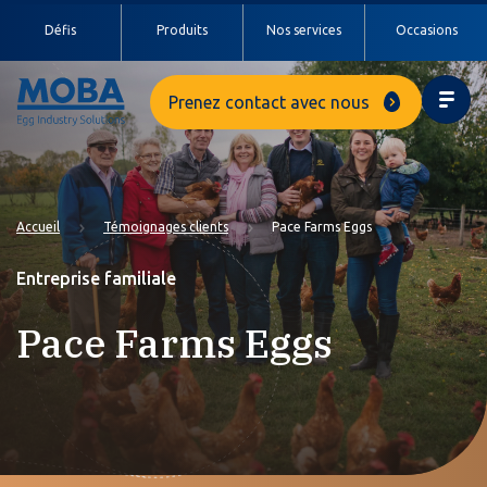
Défis
Produits
Nos services
Occasions
Prenez contact avec nous
Accueil
Témoignages clients
Pace Farms Eggs
Entreprise familiale
Pace Farms Eggs