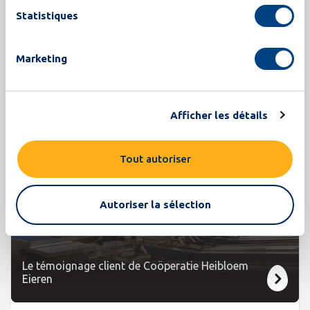
Statistiques
Emballeuse de ferme
Marketing
Cela fait 45 ans que la General Poultry Company a
été fondée. Et elle a connu un grand succès, car
l'entreprise e...
Lire la suite
Afficher les détails
Tout autoriser
Autoriser la sélection
Le témoignage client de Coöperatie Heibloem
Eieren