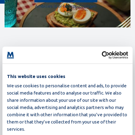
Esplorate le Nostre Opportunità
This website uses cookies
We use cookies to personalise content and ads, to provide
social media features and to analyse our traffic. We also
Leggete le nostre storie e consultate le posizioni aperte.
share information about your use of our site with our
Per informazioni sulle posizioni disponibili presso i nostri
social media, advertising and analytics partners who may
uffici internazionali, vi preghiamo di contattarci
combine it with other information that you’ve provided to
all'indirizzo recruitment@moba.net.
them or that they’ve collected from your use of their
services.