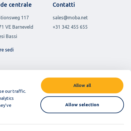
de centrale
Contatti
ationsweg 117
sales@moba.net
71 VE Barneveld
+31 342 455 655
esi Bassi
re sedi
Allow all
e our traffic.
alytics
Allow selection
hey’ve
ti