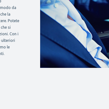
e
in modo da
 che la
cere. Potete
 che si
ioni. Con i
 ulteriori
amo le
ti.