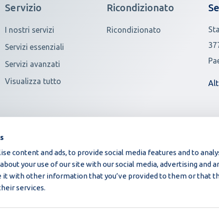
Servizio
Ricondizionato
Se
St
I nostri servizi
Ricondizionato
37
Servizi essenziali
Pa
Servizi avanzati
Visualizza tutto
Alt
es
se content and ads, to provide social media features and to analys
bout your use of our site with our social media, advertising and an
t with other information that you’ve provided to them or that t
their services.
©2026 Moba | Tutti i diritti riserva