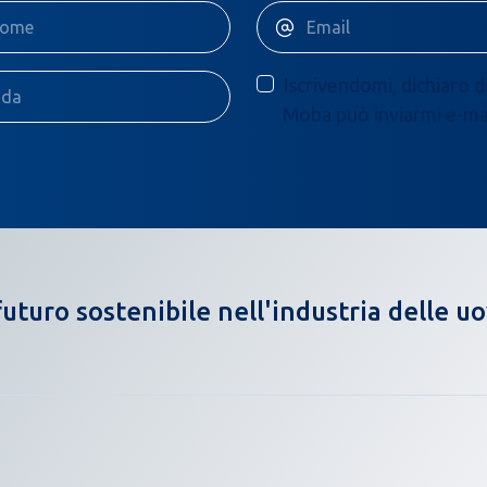
Iscrivendomi, dichiaro d
Moba può inviarmi e-mail
uturo sostenibile nell'industria delle u