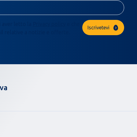
i aver letto la
Privacy policy
e che
Iscrivetevi
 relative a notizie e offerte.
ova