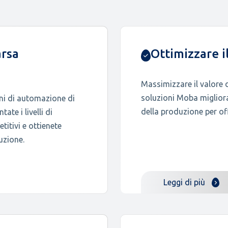
arsa
Ottimizzare i
Massimizzare il valore d
soluzioni Moba migliora
oni di automazione di
della produzione per off
ate i livelli di
itivi e ottienete
uzione.
Leggi di più