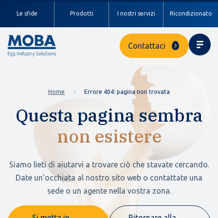
Le sfide
Prodotti
I nostri servizi
Ricondizionato
Contattaci
Home
Errore 404: pagina non trovata
Questa pagina sembra
non esistere
Siamo lieti di aiutarvi a trovare ciò che stavate cercando.
Date un'occhiata al nostro sito web o contattate una
sede o un agente nella vostra zona.
Si metta in
Ritornare alla