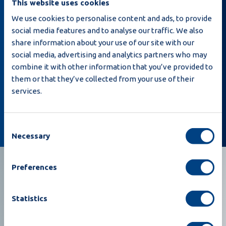
This website uses cookies
We use cookies to personalise content and ads, to provide
social media features and to analyse our traffic. We also
share information about your use of our site with our
Iscrivendomi, dichiaro di aver letto la
Privacy
social media, advertising and analytics partners who may
policy
e che Moba può inviarmi e-mail relative a
combine it with other information that you’ve provided to
notizie e offerte.
them or that they’ve collected from your use of their
services.
Iscrivetevi
Consent
Necessary
Selection
Preferences
Statistics
Costruiamo insieme il vostro futuro