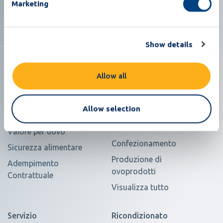
Marketing
sostenibile nell'industria delle uova
Show details
Allow all
Soluzioni
Prodotti
Allow selection
Carenza di manodopera
Selezione e
classificazione delle uova
Valore per uovo
Confezionamento
Sicurezza alimentare
Produzione di
Adempimento
ovoprodotti
Contrattuale
Visualizza tutto
Servizio
Ricondizionato