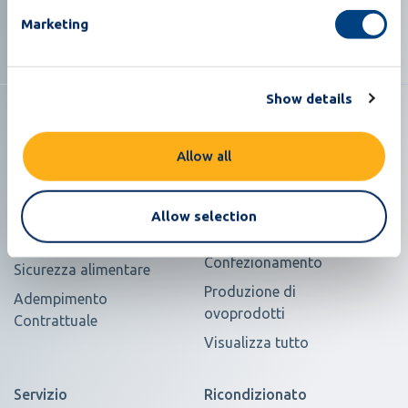
sostenibile nell'industria delle uova
Marketing
Show details
Allow all
Soluzioni
Prodotti
Carenza di manodopera
Selezione e
Allow selection
classificazione delle uova
Valore per uovo
Confezionamento
Sicurezza alimentare
Produzione di
Adempimento
ovoprodotti
Contrattuale
Visualizza tutto
Servizio
Ricondizionato