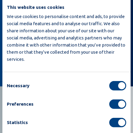
This website uses cookies
We use cookies to personalise content and ads, to provide
social media features and to analyse our traffic. We also
Iscrivendomi, dichiaro di aver letto la
Privacy
share information about your use of our site with our
policy
e che Moba può inviarmi e-mail relative a
social media, advertising and analytics partners who may
notizie e offerte.
combine it with other information that you’ve provided to
them or that they’ve collected from your use of their
services.
Iscrivetevi
Consent
Necessary
Selection
Preferences
Statistics
Costruiamo insieme il vostro futuro