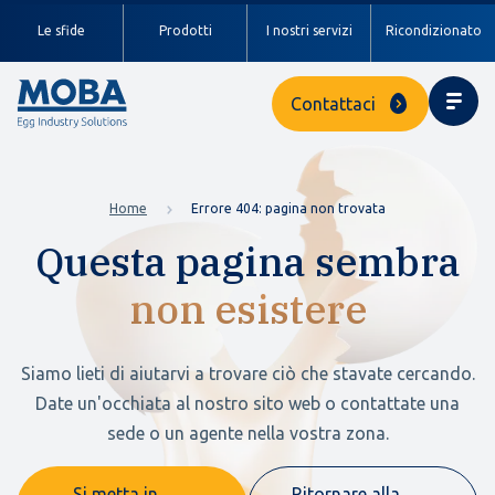
Le sfide
Prodotti
I nostri servizi
Ricondizionato
Contattaci
Home
Errore 404: pagina non trovata
Questa pagina sembra
non esistere
Siamo lieti di aiutarvi a trovare ciò che stavate cercando.
Date un'occhiata al nostro sito web o contattate una
sede o un agente nella vostra zona.
Si metta in
Ritornare alla