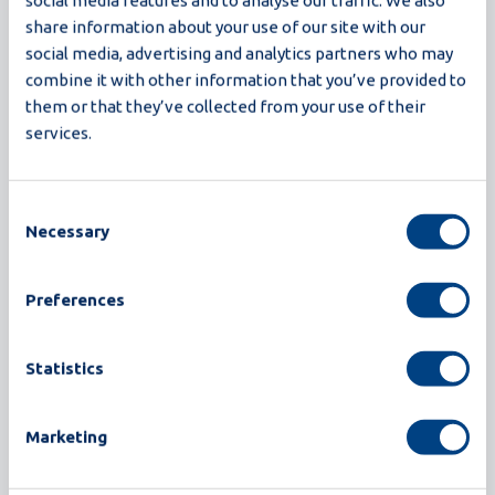
share information about your use of our site with our
social media, advertising and analytics partners who may
combine it with other information that you’ve provided to
them or that they’ve collected from your use of their
services.
Consent
Necessary
Selection
Proxima
Preferences
235.000 uova/ora
Statistics
La serie di sgusciatrici Proxima stabilisce un nuovo
standard nella lavorazione delle uova. Costruita
sulle solide basi delle sgusciatrici Synchro,
Marketing
Proxima offre una maggiore resa, una migliore
igiene e un funzionamento più intelligente, il tutto