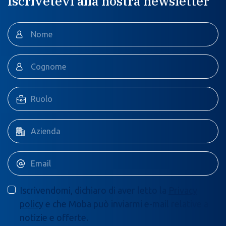
Iscrivetevi alla nostra newsletter
Iscrivendomi, dichiaro di aver letto la
Privacy
policy
e che Moba può inviarmi e-mail relative a
notizie e offerte.