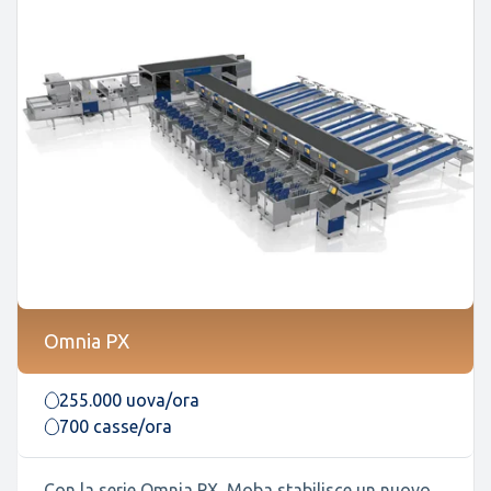
Omnia PX
255.000 uova/ora
700 casse/ora
Con la serie Omnia PX, Moba stabilisce un nuovo