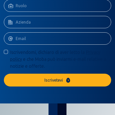
Iscrivendomi, dichiaro di aver letto la
Privacy
policy
e che Moba può inviarmi e-mail relative a
notizie e offerte.
Iscrivetevi