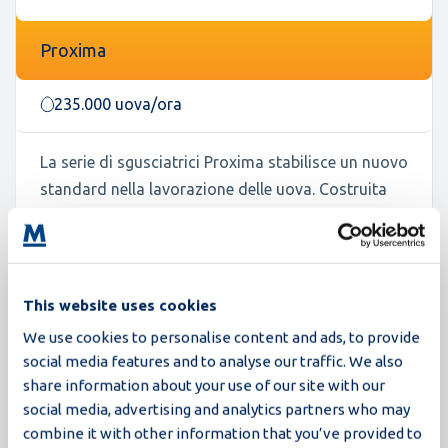
Proxima
235.000 uova/ora
La serie di sgusciatrici Proxima stabilisce un nuovo
standard nella lavorazione delle uova. Costruita
sulle solide basi delle sgusciatrici Synchro,
Proxima offre una maggiore resa, una migliore
igiene e un funzionamento più intelligente, il tutto
in un design compatto. Con innovazioni come il
This website uses cookies
CIP a circuito chiuso, il funzionamento basato su
We use cookies to personalise content and ads, to provide
ricette e il rilevamento avanzato, Proxima è
social media features and to analyse our traffic. We also
progettata per i trasformatori che esigono di più:
share information about your use of our site with our
maggiore efficienza, maggiore affidabilità e una
social media, advertising and analytics partners who may
maggiore prontezza per il futuro.
combine it with other information that you’ve provided to