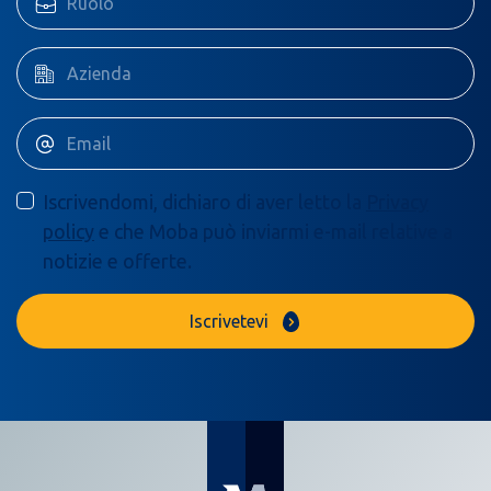
Iscrivendomi, dichiaro di aver letto la
Privacy
policy
e che Moba può inviarmi e-mail relative a
notizie e offerte.
Iscrivetevi