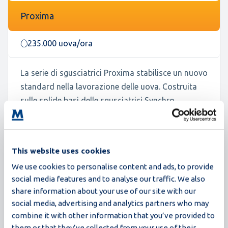
Proxima
235.000 uova/ora
La serie di sgusciatrici Proxima stabilisce un nuovo
standard nella lavorazione delle uova. Costruita
sulle solide basi delle sgusciatrici Synchro,
Proxima offre una maggiore resa, una migliore
igiene e un funzionamento più intelligente, il tutto
in un design compatto. Con innovazioni come il
This website uses cookies
CIP a circuito chiuso, il funzionamento basato su
We use cookies to personalise content and ads, to provide
ricette e il rilevamento avanzato, Proxima è
social media features and to analyse our traffic. We also
progettata per i trasformatori che esigono di più:
share information about your use of our site with our
maggiore efficienza, maggiore affidabilità e una
social media, advertising and analytics partners who may
maggiore prontezza per il futuro.
combine it with other information that you’ve provided to
them or that they’ve collected from your use of their