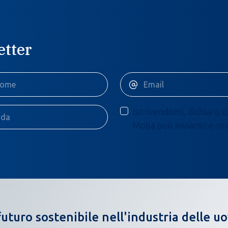
etter
Iscrivendomi, dichiaro d
Moba può inviarmi e-mail
uturo sostenibile nell'industria delle u