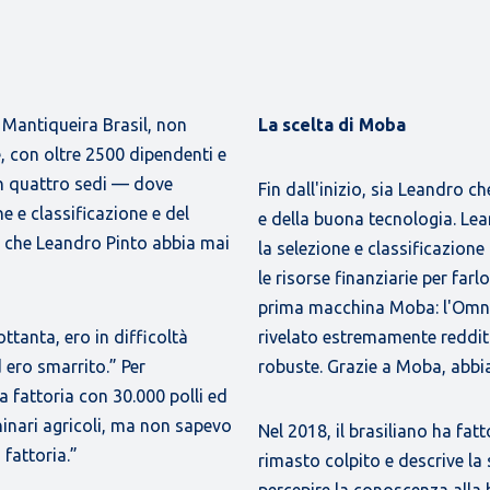
 Mantiqueira Brasil, non
La scelta di Moba
te, con oltre 2500 dipendenti e
 in quattro sedi — dove
Fin dall'inizio, sia Leandro 
 e classificazione e del
e della buona tecnologia. Le
e che Leandro Pinto abbia mai
la selezione e classificazione
le risorse finanziarie per far
prima macchina Moba: l'Omni
ottanta, ero in difficoltà
rivelato estremamente reddit
 ero smarrito.” Per
robuste. Grazie a Moba, abbi
fattoria con 30.000 polli ed
hinari agricoli, ma non sapevo
Nel 2018, il brasiliano ha fat
 fattoria.”
rimasto colpito e descrive l
percepire la conoscenza alla 