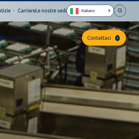
tizie
Carriere
Le nostre sedi
Italiano
Ricondizionato
Contattaci