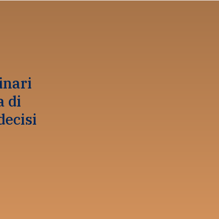
inari
a di
decisi