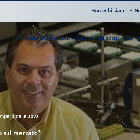
Home
Chi siamo
No
Le vostre sfide
Prodotti e Soluzioni
I nostri servizi
 Impero delle uova
o sul mercato"