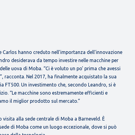
che Carlos hanno creduto nell'importanza dell'innovazione
andro desiderava da tempo investire nelle macchine per
 delle uova di Moba. “Ci è voluto un po' prima che avessi
lo”, racconta. Nel 2017, ha finalmente acquistato la sua
a FT500. Un investimento che, secondo Leandro, si è
izio. “Le macchine sono estremamente efficienti e
amo il miglior prodotto sul mercato.”
to visita alla sede centrale di Moba a Barneveld. È
a sede di Moba come un luogo eccezionale, dove si può
base della tecnologia.