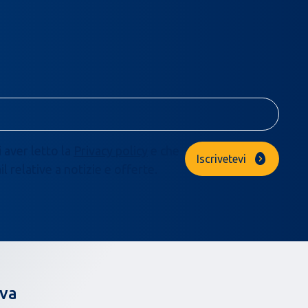
i aver letto la
Privacy policy
e che
Iscrivetevi
 relative a notizie e offerte.
ova