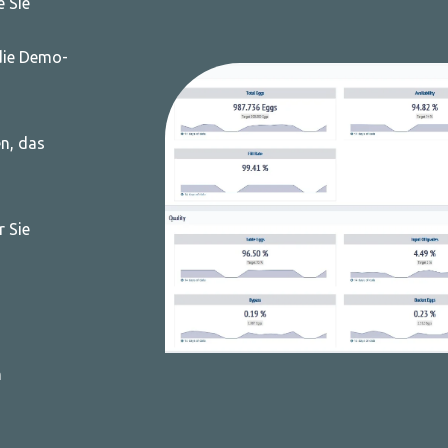
e Sie
die Demo-
n, das
r Sie
n