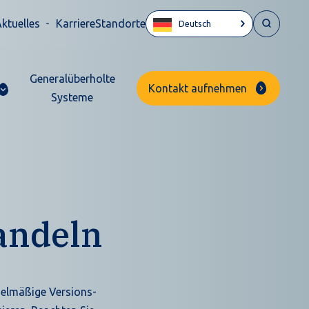
ktuelles
Karriere
Standorte
Deutsch
Generalüberholte
Kontakt aufnehmen
Systeme
andeln
egelmäßige Versions-