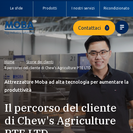
Le sfide
Prodotti
I nostri servizi
Ricondizionato
Contattaci
Home
Storie dei clienti
Il percorso del cliente di Chew’s Agriculture PTE LTD.
Attrezzature Moba ad alta tecnologia per aumentare la
produttività
Il percorso del cliente
di Chew's Agriculture