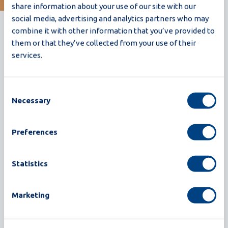
share information about your use of our site with our
Ti riconosci? Contattaci
social media, advertising and analytics partners who may
combine it with other information that you’ve provided to
them or that they’ve collected from your use of their
services.
Consent
Necessary
Selection
Storie di clienti correlate
Torna a tutte le storie dei clienti
Preferences
Statistics
Marketing