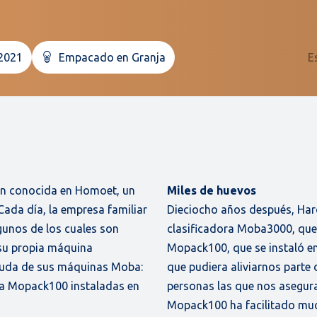
 2021
Empacado en Granja
E
en conocida en Homoet, un
Miles de huevos
Cada día, la empresa familiar
Dieciocho años después, Har
gunos de los cuales son
clasificadora Moba3000, que c
 su propia máquina
Mopack100, que se instaló e
 ayuda de sus máquinas Moba:
que pudiera aliviarnos parte
ja Mopack100 instaladas en
personas las que nos asegur
Mopack100 ha facilitado much