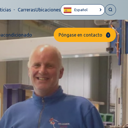
ticias
Carreras
Ubicaciones
Español
eacondicionado
Póngase en contacto