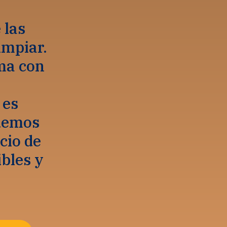
 las
impiar.
ma con
 es
odemos
cio de
bles y