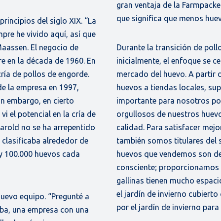
gran ventaja de la Farmpacke
que significa que menos huev
rincipios del siglo XIX. “La
mpre he vivido aquí, así que
Maassen. El negocio de
Durante la transición de pol
e en la década de 1960. En
inicialmente, el enfoque se c
cría de pollos de engorde.
mercado del huevo. A partir
e la empresa en 1997,
huevos a tiendas locales, su
in embargo, en cierto
importante para nosotros po
 el potencial en la cría de
orgullosos de nuestros huev
Harold no se ha arrepentido
calidad. Para satisfacer mej
 clasificaba alrededor de
también somos titulares del s
 y 100.000 huevos cada
huevos que vendemos son de 
consciente; proporcionamos b
gallinas tienen mucho espaci
el jardín de invierno cubiert
nuevo equipo. “Pregunté a
por el jardín de invierno par
oba, una empresa con una