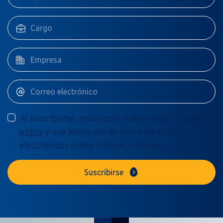
Al suscribirme, reconozco haber leído la
Privacy
policy
y que Moba puede enviarme correos
electrónicos sobre noticias y ofertas.
Suscribirse