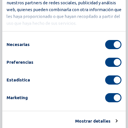
nuestros partners de redes sociales, publicidad y análisis
El sistema de clasificación Magna está diseñado
web, quienes pueden combinarla con otra información que
les haya proporcionado o que hayan recopilado a partir del
para allanar el camino hacia un futuro conectado.
uso que haya hecho de sus servicios.
Combina conocimientos del mundo real con
innovaciones inteligentes en el control de
Selección
producción para ofrecer un rendimiento y una
Necesarias
de
fiabilidad inigualables. Actualmente, el sistema
consentimiento
Magna solo está disponible en Norteamérica. Su
Preferencias
lanzamiento en otras partes del mundo se
realizará en un momento posterior.
Estadística
Leer más
Marketing
Mostrar detalles