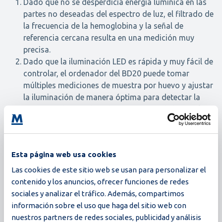
Dado que no se desperdicia energía lumínica en las
partes no deseadas del espectro de luz, el filtrado de
la frecuencia de la hemoglobina y la señal de
referencia cercana resulta en una medición muy
precisa.
Dado que la iluminación LED es rápida y muy fácil de
controlar, el ordenador del BD20 puede tomar
múltiples mediciones de muestra por huevo y ajustar
la iluminación de manera óptima para detectar la
presencia de manchas de sangre en cada huevo, lo
que resulta en el más alto nivel de precisión.
El uso de este sistema óptico y el procesamiento
Esta página web usa cookies
estadístico de datos hacen del detector de sangre de
Moba uno de los sistemas más sensibles del mercado.
Las cookies de este sitio web se usan para personalizar el
Esta sensibilidad única optimizará en última instancia la
contenido y los anuncios, ofrecer funciones de redes
sociales y analizar el tráfico. Además, compartimos
calidad del huevo, otorgándole un control total.
información sobre el uso que haga del sitio web con
nuestros partners de redes sociales, publicidad y análisis