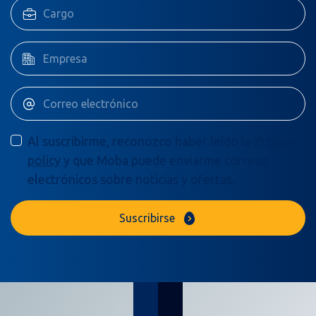
Al suscribirme, reconozco haber leído la
Privacy
policy
y que Moba puede enviarme correos
electrónicos sobre noticias y ofertas.
Suscribirse