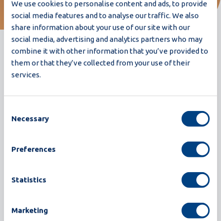
We use cookies to personalise content and ads, to provide
social media features and to analyse our traffic. We also
share information about your use of our site with our
Ti riconosci? Contattaci
social media, advertising and analytics partners who may
combine it with other information that you’ve provided to
them or that they’ve collected from your use of their
services.
Consent
Necessary
Selection
Storie di clienti correlate
Torna a tutte le storie dei clienti
Preferences
Statistics
Marketing